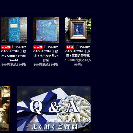
【 HASHIM
【 HASHIM
【 HASHIM
OTO HIROMI 】絵
OTO HIROMI 】絵
OTO HIROMI 】原
本 / Corner of the
本 / 名もなき星の
画 / 三日月管理棟
World
お話
15,000円(税込16,5
900円(税込990円)
800円(税込880円)
00円)