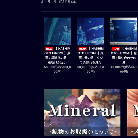
おすすめ商品
【 HASHIM
【 HASHIM
【 HASHIM
OTO HIROMI 】原
OTO HIROMI 】原
OTO HIROMI 】原
画 / 星降りの谷
画 / 青の谷 クジ
画 / 隣り合わせの
夜明けが近い
ラの群れを見た
島
58,000円(税込63,8
58,000円(税込63,8
40,000円(税込44,0
00円)
00円)
00円)