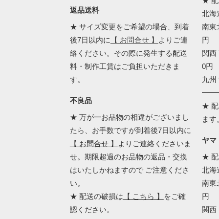
★ 
返品送料
北海道
★ サイズ変更をご希望の場合、到着
南東北
後7日以内に
【 お問合せ 】
よりご連
円
絡ください。その際に発生する配送
関西 
料・制作工賃はご負担いただきま
0円
す。
九州 
━━
不良品
★ 
★ 万が一お品物の相違がございまし
ます
たら、お手数ですが到着後7日以内に
ヤマ
【 お問合せ 】
よりご連絡くださいま
せ。期限超過のお品物の返品・交換
★ 
はいたしかねますので ご注意くださ
北海道
い。
南東北
★ 配送の破損は
【 こちら 】
をご確
円
認ください。
関西 