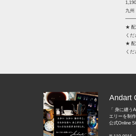
1,19
九州 
━━
★ 
くだ
★ 
くだ
Andart 
「 身に纏うA
エリーを制作す
公式Online 