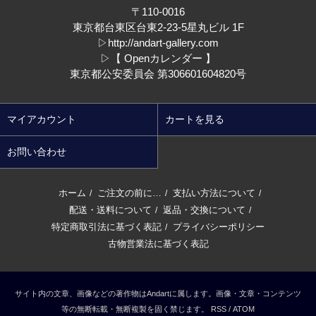
〒110-0016
東京都台東区台東2-23-5星丸ビル 1F
▷
http://andart-gallery.com
▷
【 Openカレンダー 】
東京都公安委員会 第306601604820号
マイアカウント
カートを見る
お問い合わせ
ホーム
ご注文の前に…
支払い方法について
/
/
/
配送・送料について
返品・交換について
/
/
特定商取引法に基づく表記
プライバシーポリシー
/
古物営業法に基づく表記
サイト内の文章、画像などの著作物はAndartに属します。画像・文章・コンテンツ
等の無断転載・無断複製を固く禁じます。
RSS
/
ATOM