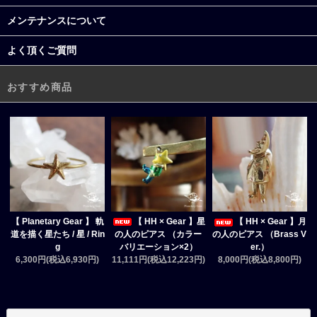
メンテナンスについて
よく頂くご質問
おすすめ商品
【 HH × Gear 】星
【 Planetary Gear 】 軌
【 HH × Gear 】月
の人のピアス （カラー
道を描く星たち / 星 / Rin
の人のピアス （Brass V
バリエーション×2）
g
er.）
11,111円(税込12,223円)
6,300円(税込6,930円)
8,000円(税込8,800円)