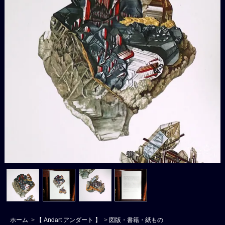
ホーム
>
【 Andart アンダート 】
>
図版・書籍・紙もの