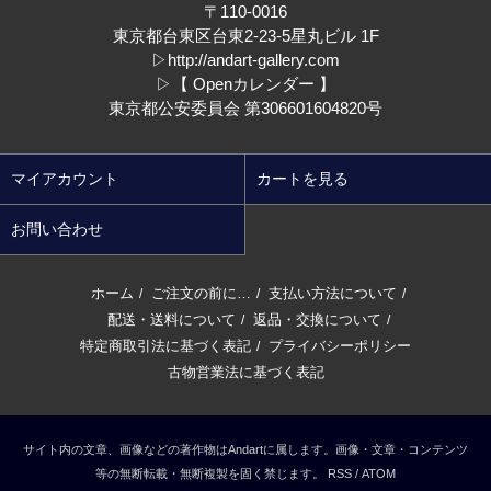
〒110-0016
東京都台東区台東2-23-5星丸ビル 1F
▷
http://andart-gallery.com
▷
【 Openカレンダー 】
東京都公安委員会 第306601604820号
マイアカウント
カートを見る
お問い合わせ
ホーム
ご注文の前に…
支払い方法について
/
/
/
配送・送料について
返品・交換について
/
/
特定商取引法に基づく表記
プライバシーポリシー
/
古物営業法に基づく表記
サイト内の文章、画像などの著作物はAndartに属します。画像・文章・コンテンツ
等の無断転載・無断複製を固く禁じます。
RSS
/
ATOM