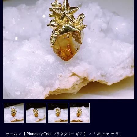
ホーム
>
【 Planetary Gear プラネタリー ギア 】
>
「 星 の カ ケ ラ 」