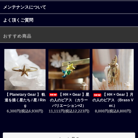
メンテナンスについて
よく頂くご質問
おすすめ商品
【 HH × Gear 】星
【 Planetary Gear 】 軌
【 HH × Gear 】月
の人のピアス （カラー
道を描く星たち / 星 / Rin
の人のピアス （Brass V
バリエーション×2）
g
er.）
11,111円(税込12,223円)
6,300円(税込6,930円)
8,000円(税込8,800円)