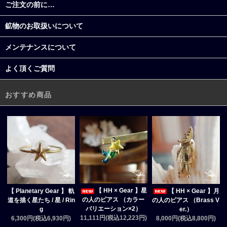
ご注文の前に…
鉱物のお取扱いについて
メンテナンスについて
よく頂くご質問
おすすめ商品
【 HH × Gear 】星
【 Planetary Gear 】 軌
【 HH × Gear 】月
の人のピアス （カラー
道を描く星たち / 星 / Rin
の人のピアス （Brass V
バリエーション×2）
g
er.）
11,111円(税込12,223円)
6,300円(税込6,930円)
8,000円(税込8,800円)