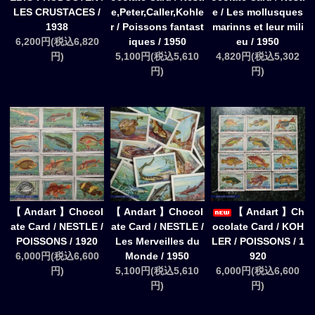
LES CRUSTACES /
e,Peter,Caller,Kohle
e / Les mollusques
1938
r / Poissons fantast
marinns et leur mili
6,200円(税込6,820
iques / 1950
eu / 1950
円)
5,100円(税込5,610
4,820円(税込5,302
円)
円)
【 Andart 】Chocol
【 Andart 】Chocol
【 Andart 】Ch
ate Card / NESTLE /
ate Card / NESTLE /
ocolate Card / KOH
POISSONS / 1920
Les Merveilles du
LER / POISSONS / 1
6,000円(税込6,600
Monde / 1950
920
円)
5,100円(税込5,610
6,000円(税込6,600
円)
円)