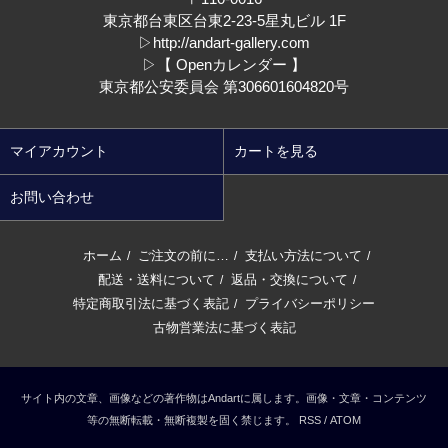
東京都台東区台東2-23-5星丸ビル 1F
▷
http://andart-gallery.com
▷
【 Openカレンダー 】
東京都公安委員会 第306601604820号
マイアカウント
カートを見る
お問い合わせ
ホーム
ご注文の前に…
支払い方法について
/
/
/
配送・送料について
返品・交換について
/
/
特定商取引法に基づく表記
プライバシーポリシー
/
古物営業法に基づく表記
サイト内の文章、画像などの著作物はAndartに属します。画像・文章・コンテンツ
等の無断転載・無断複製を固く禁じます。
RSS
/
ATOM