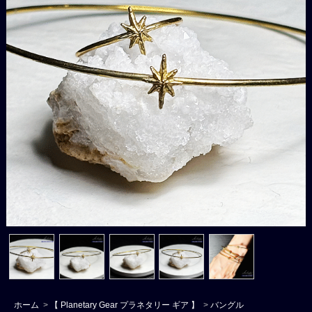
ホーム
>
【 Planetary Gear プラネタリー ギア 】
>
バングル