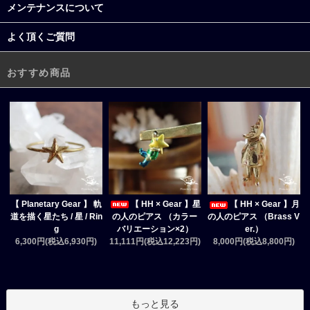
メンテナンスについて
よく頂くご質問
おすすめ商品
【 HH × Gear 】星
【 Planetary Gear 】 軌
【 HH × Gear 】月
の人のピアス （カラー
道を描く星たち / 星 / Rin
の人のピアス （Brass V
バリエーション×2）
g
er.）
11,111円(税込12,223円)
6,300円(税込6,930円)
8,000円(税込8,800円)
もっと見る