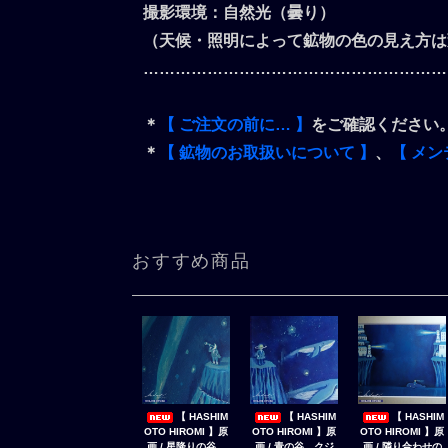
撮影環境：自然光（曇り）
（天候・照明によって鉱物の色の見え方は
…………………………………………………
＊
【 ご注文の前に… 】
をご確認ください
＊
【 鉱物のお取扱いについて 】
、
【 メン
おすすめ商品
【 HASHIM
【 HASHIM
【 HASHIM
OTO HIROMI 】原
OTO HIROMI 】原
OTO HIROMI 】原
画 / 星降りの谷
画 / 青の谷 クジ
画 / 隣り合わせの