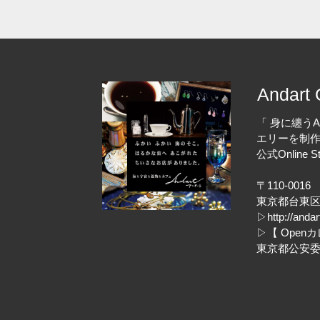
Andart 
「 身に纏うA
エリーを制作す
公式Online 
〒110-0016
東京都台東区台
▷
http://anda
▷
【 Open
東京都公安委員会