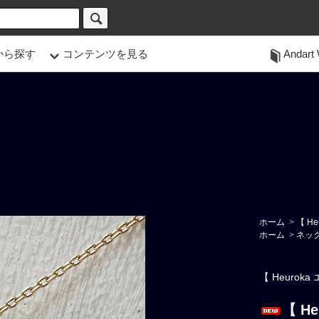
から探す
コンテンツを見る
Andart 
ホーム
>
【 He
ホーム
>
ネッ
【 Heurok
【 He