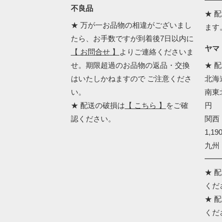
━━
不良品
★ 
★ 万が一お品物の相違がございまし
ます
たら、お手数ですが到着後7日以内に
ヤマ
【 お問合せ 】
よりご連絡くださいま
せ。期限超過のお品物の返品・交換
★ 
はいたしかねますので ご注意くださ
北海道
い。
南東北
★ 配送の破損は
【 こちら 】
をご確
円
認ください。
関西 
1,19
九州 
━━
★ 
くだ
★ 
くだ