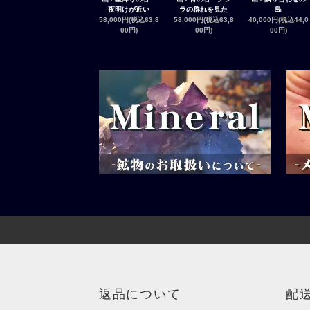
夜明けが近い
ラの群れを見た
島
58,000円(税込63,8
58,000円(税込63,8
40,000円(税込44,0
00円)
00円)
00円)
返品について
配