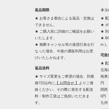
返品期限
ネコポ
★ お客さま都合による返品・交換は
★ 
できません。
★ 
★ ご購入前に詳細のご確認をお願い
★ 
いたします。
★ B
★ 無断キャンセル等の迷惑行為を行
m )
なった場合、今後の通販利用はお受
宅急
けいたしかねます。
★ 
返品送料
北海道
★ サイズ変更をご希望の場合、到着
南東北
後7日以内に
【 お問合せ 】
よりご連
円
絡ください。その際に発生する配送
関西 
料・制作工賃はご負担いただきま
0円
す。
九州 