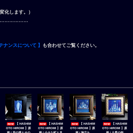
変化します。）
………………
。
テナンスについて 】
も合わせてご覧ください。
【 HASHIM
【 HASHIM
【 HASHIM
【 HASHIM
OTO HIROMI 】原
OTO HIROMI 】原
OTO HIROMI 】原
OTO HIROMI 】原
画 / 貝の塔とその
画 / 小さな町と月
画 / 旅立ち
画 / 土星の街