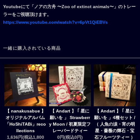
Youtubeにて「ノアの方舟 〜Zoo of extinct animals〜」のトレー
ラーをご視聴頂けます。
https://www.youtube.com/watch?v=6pVt1QiEBVs
一緒に購入されている商品
【 nanakusabue 】
【 Andart 】 ｢ 星に
【 Andart 】 ｢ 星に
オリジナルアルバム
願いを 」 Strawberr
願いを 」4種セット /
「HoShiTABi」reco
y Moon / 初夏限定フ
（ 人魚の涙・宵の明
llections
レーバードティー
星・薔薇の輝石・宝
1,636円(税込1,800
0円(税込0円)
石フルーツティー ）