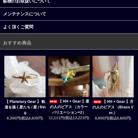
鉱物のお取扱いについて
メンテナンスについて
よく頂くご質問
おすすめ商品
【 HH × Gear 】星
【 Planetary Gear 】 軌
【 HH × Gear 】月
の人のピアス （カラー
道を描く星たち / 星 / Rin
の人のピアス （Brass V
バリエーション×2）
g
er.）
11,111円(税込12,223円)
6,300円(税込6,930円)
8,000円(税込8,800円)