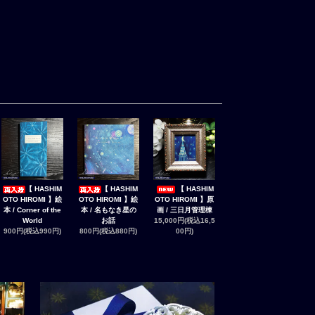
【 HASHIM
【 HASHIM
【 HASHIM
OTO HIROMI 】絵
OTO HIROMI 】絵
OTO HIROMI 】原
本 / Corner of the
本 / 名もなき星の
画 / 三日月管理棟
World
お話
15,000円(税込16,5
900円(税込990円)
800円(税込880円)
00円)