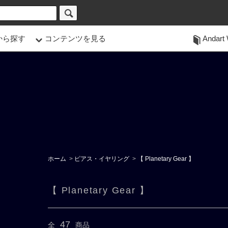
から探す
コンテンツを見る
Andart 
ホーム
>
ピアス・イヤリング
>
【 Planetary Gear 】
【 Planetary Gear 】
47
全
商品