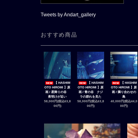
Tweets by Andart_gallery
おすすめ商品
【 HASHIM
【 HASHIM
【 HASHIM
OTO HIROMI 】原
OTO HIROMI 】原
OTO HIROMI 】原
画 / 星降りの谷
画 / 青の谷 クジ
画 / 隣り合わせの
夜明けが近い
ラの群れを見た
島
58,000円(税込63,8
58,000円(税込63,8
40,000円(税込44,0
00円)
00円)
00円)