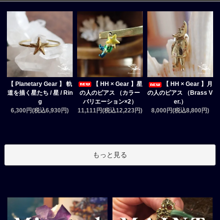
【 HH × Gear 】星
【 Planetary Gear 】 軌
【 HH × Gear 】月
の人のピアス （カラー
道を描く星たち / 星 / Rin
の人のピアス （Brass V
バリエーション×2）
g
er.）
11,111円(税込12,223円)
6,300円(税込6,930円)
8,000円(税込8,800円)
もっと見る