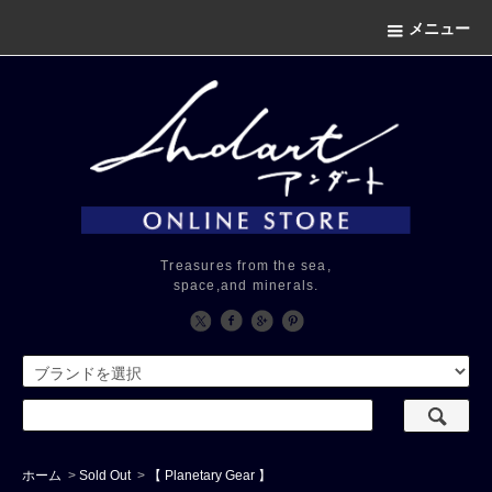
メニュー
Treasures from the sea,
space,and minerals.
ホーム
>
Sold Out
>
【 Planetary Gear 】