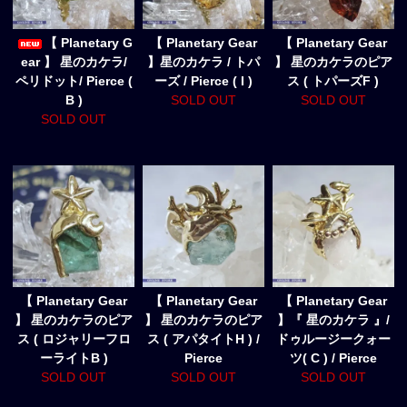
【 Planetary G
【 Planetary Gear
【 Planetary Gear
ear 】 星のカケラ/
】星のカケラ / トパ
】 星のカケラのピア
ペリドット/ Pierce (
ーズ / Pierce ( I )
ス ( トパーズF )
B )
SOLD OUT
SOLD OUT
SOLD OUT
【 Planetary Gear
【 Planetary Gear
【 Planetary Gear
】 星のカケラのピア
】 星のカケラのピア
】『 星のカケラ 』/
ス ( ロジャリーフロ
ス ( アパタイトH ) /
ドゥルージークォー
ーライトB )
Pierce
ツ( C ) / Pierce
SOLD OUT
SOLD OUT
SOLD OUT