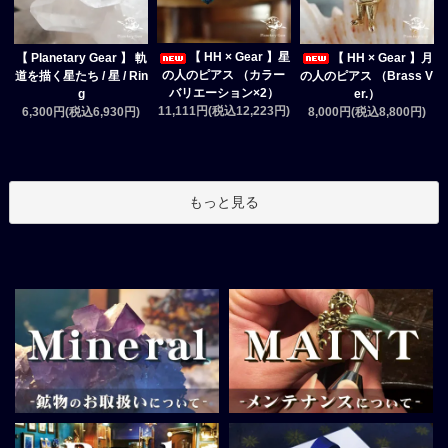
【 HH × Gear 】星
【 Planetary Gear 】 軌
【 HH × Gear 】月
の人のピアス （カラー
道を描く星たち / 星 / Rin
の人のピアス （Brass V
バリエーション×2）
g
er.）
11,111円(税込12,223円)
6,300円(税込6,930円)
8,000円(税込8,800円)
もっと見る