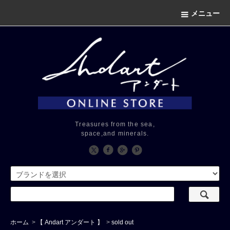
メニュー
Treasures from the sea,
space,and minerals.
ホーム
>
【 Andart アンダート 】
>
sold out